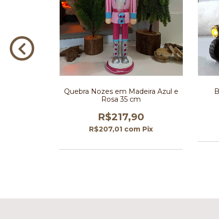
ra 20 cm
Quebra Nozes em Madeira Azul e
B
Rosa 35 cm
0
R$217,90
m
Pix
R$207,01
com
Pix