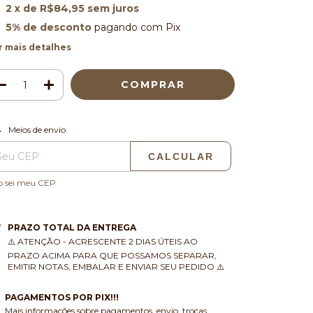
2
x de
R$84,95
sem juros
5% de desconto
pagando com Pix
r mais detalhes
ALTERAR CEP
regas para o CEP:
Meios de envio
CALCULAR
o sei meu CEP
PRAZO TOTAL DA ENTREGA
⚠️ ATENÇÃO - ACRESCENTE 2 DIAS ÚTEIS AO
PRAZO ACIMA PARA QUE POSSAMOS SEPARAR,
EMITIR NOTAS, EMBALAR E ENVIAR SEU PEDIDO ⚠️
PAGAMENTOS POR PIX!!!
Mais informações sobre pagamentos, envio, trocas,