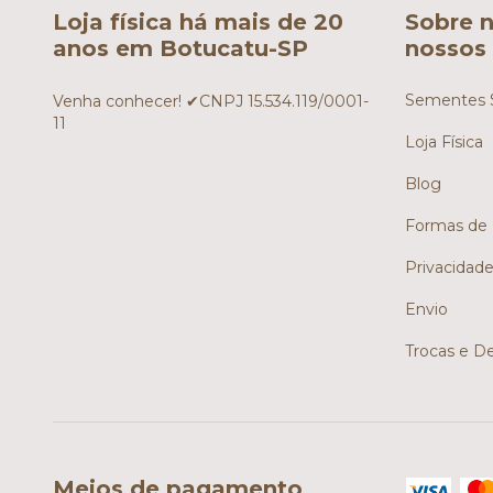
Loja física há mais de 20
Sobre n
anos em Botucatu-SP
nossos 
Sementes S
Venha conhecer! ✔CNPJ 15.534.119/0001-
11
Loja Física
Blog
Formas de
Privacidad
Envio
Trocas e D
Meios de pagamento