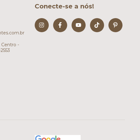
Conecte-se a nós!
tes.com.br
 Centro -
-2553