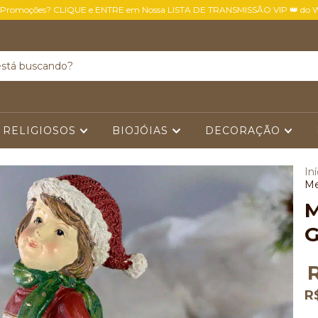
 Promoções? CLIQUE e ENTRE em Nossa LISTA DE TRANSMISSÃO VIP 👑 do 
 RELIGIOSOS
BIOJÓIAS
DECORAÇÃO
Iní
Me
M
G
R