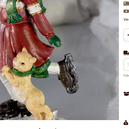
Ve
Ent
Nã