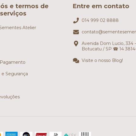
ós e termos de
Entre em contato
serviços
014 999 02 8888
ementes Atelier
contato@sementesemen
Avenida Dom Lucio, 334 -
Botucatu / SP ☎ 14 3814
Visite o nosso Blog!
 Pagamento
e e Segurança
evoluções