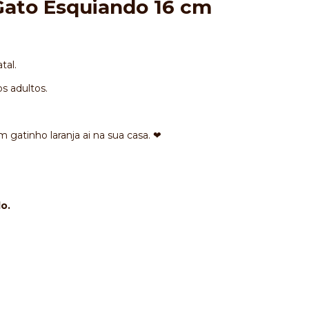
Gato Esquiando 16 cm
tal.
s adultos.
 gatinho laranja ai na sua casa. ❤
do.