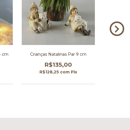
8 cm
Crianças Natalinas Par 9 cm
Papai No
R$135,00
R$128,25
com
Pix
R$