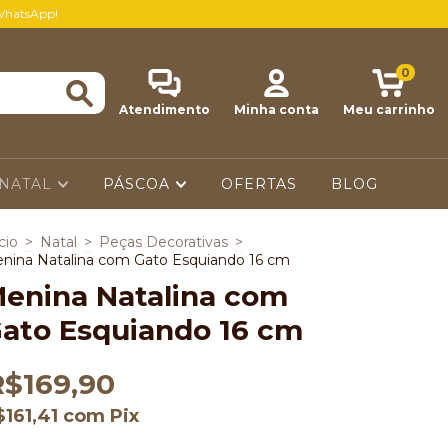
WhatsApp!
0
Atendimento
Minha conta
Meu carrinho
NATAL
PÁSCOA
OFERTAS
BLOG
cio
>
Natal
>
Peças Decorativas
>
nina Natalina com Gato Esquiando 16 cm
enina Natalina com
ato Esquiando 16 cm
R$169,90
$161,41
com
Pix