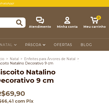
WhatsApp!
0
Atendimento
Minha conta
Meu carrinho
NATAL
PÁSCOA
OFERTAS
BLOG
cio
>
Natal
>
Enfeites para Árvores de Natal
>
scoito Natalino Decorativo 9 cm
iscoito Natalino
ecorativo 9 cm
R$69,90
$66,41
com
Pix