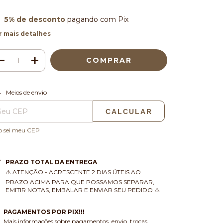
5% de desconto
pagando com Pix
r mais detalhes
ALTERAR CEP
regas para o CEP:
Meios de envio
CALCULAR
o sei meu CEP
PRAZO TOTAL DA ENTREGA
⚠️ ATENÇÃO - ACRESCENTE 2 DIAS ÚTEIS AO
PRAZO ACIMA PARA QUE POSSAMOS SEPARAR,
EMITIR NOTAS, EMBALAR E ENVIAR SEU PEDIDO ⚠️
PAGAMENTOS POR PIX!!!
Mais informações sobre pagamentos, envio, trocas,