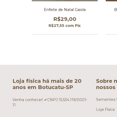
o 15 cm
Enfeite de Natal Gaiola
B
0
R$29,00
Pix
R$27,55
com
Pix
Loja física há mais de 20
Sobre n
anos em Botucatu-SP
nossos 
Sementes S
Venha conhecer! ✔CNPJ 15.534.119/0001-
11
Loja Física