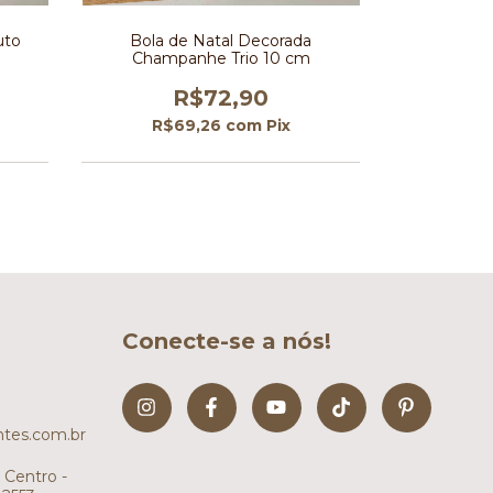
uto
Bola de Natal Decorada
Bola Verme
Champanhe Trio 10 cm
R$72,90
R$
R$69,26
com
Pix
Conecte-se a nós!
tes.com.br
 Centro -