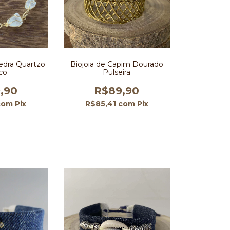
edra Quartzo
Biojoia de Capim Dourado
co
Pulseira
,90
R$89,90
com
Pix
R$85,41
com
Pix