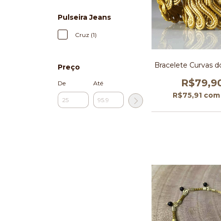
Pulseira Jeans
Cruz (1)
Bracelete Curvas d
Preço
R$79,9
De
Até
R$75,91
com