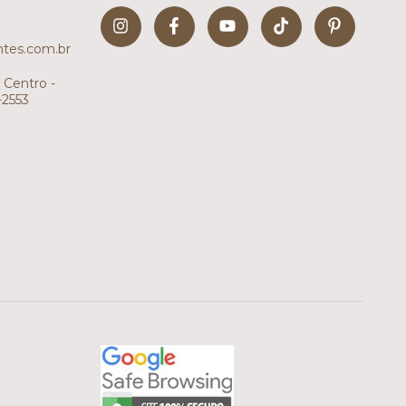
tes.com.br
 Centro -
-2553