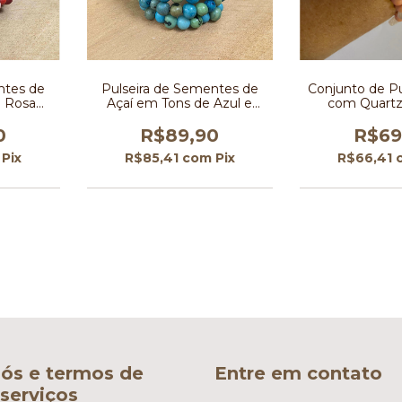
ntes de
Pulseira de Sementes de
Conjunto de Pu
e Rosa
Açaí em Tons de Azul e
com Quartz
 5 voltas
Verde 5 Voltas
Canutilho de
0
R$89,90
R$69
Pix
R$85,41
com
Pix
R$66,41
ós e termos de
Entre em contato
serviços