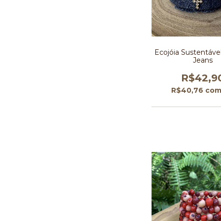
Ecojóia Sustentável
Jeans
R$42,9
R$40,76
co