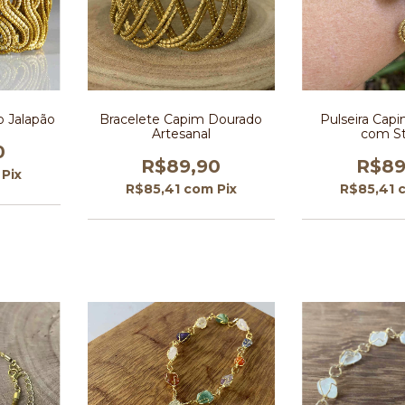
o Jalapão
Bracelete Capim Dourado
Pulseira Cap
Artesanal
com St
0
R$89,90
R$89
Pix
R$85,41
com
Pix
R$85,41