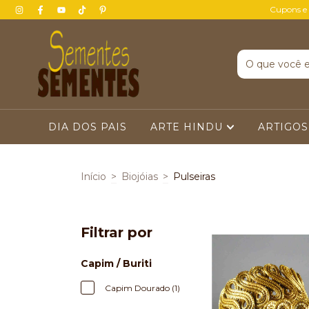
Cupons e
DIA DOS PAIS
ARTE HINDU
ARTIGOS
Início
>
Biojóias
>
Pulseiras
Filtrar por
Capim / Buriti
Capim Dourado (1)