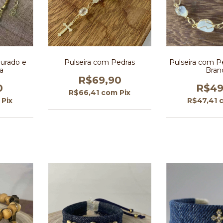
ourado e
Pulseira com Pedras
Pulseira com P
a
Bran
R$69,90
0
R$49
R$66,41
com
Pix
Pix
R$47,41