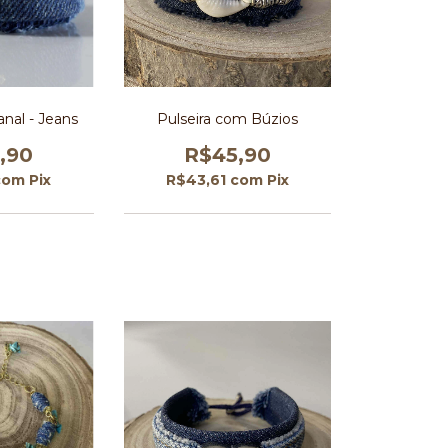
anal - Jeans
Pulseira com Búzios
,90
R$45,90
com
Pix
R$43,61
com
Pix