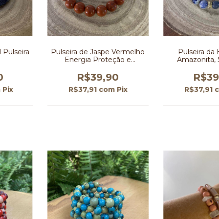
 Pulseira
Pulseira de Jaspe Vermelho
Pulseira da
Energia Proteção e
Amazonita, 
Vitalidade Natural
Quartzo
0
R$39,90
R$39
m
Pix
R$37,91
com
Pix
R$37,91