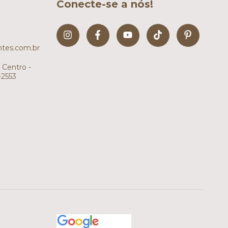
Conecte-se a nós!
tes.com.br
 Centro -
-2553