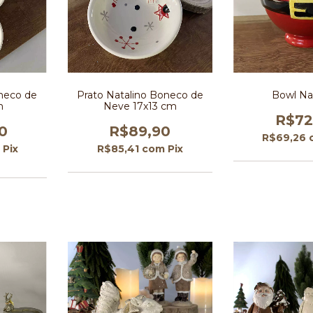
oneco de
Prato Natalino Boneco de
Bowl Na
m
Neve 17x13 cm
R$72
0
R$89,90
R$69,26
Pix
R$85,41
com
Pix