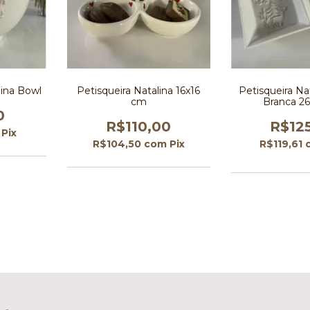
lina Bowl
Petisqueira Natalina 16x16
Petisqueira Na
cm
Branca 2
0
R$110,00
R$12
Pix
R$104,50
com
Pix
R$119,61