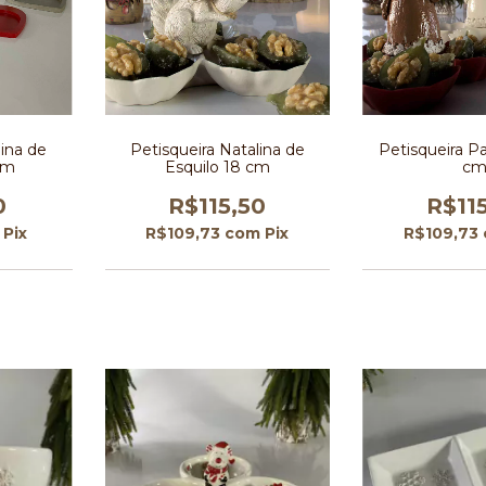
lina de
Petisqueira Natalina de
Petisqueira P
cm
Esquilo 18 cm
c
0
R$115,50
R$11
Pix
R$109,73
com
Pix
R$109,73