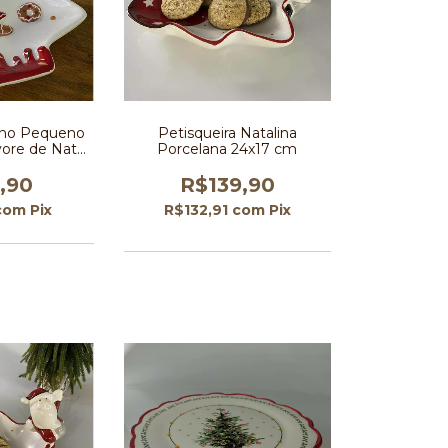
lino Pequeno
Petisqueira Natalina
ore de Natal
Porcelana 24x17 cm
oitinho
,90
R$139,90
com
Pix
R$132,91
com
Pix