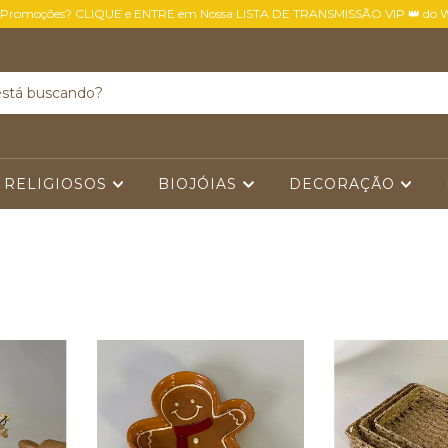
 Promoções? CLIQUE e ENTRE em Nossa LISTA DE TRANSMISSÃO VIP 👑 do 
 RELIGIOSOS
BIOJÓIAS
DECORAÇÃO