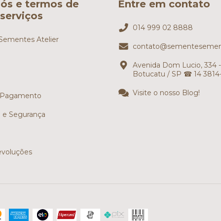
ós e termos de
Entre em contato
serviços
014 999 02 8888
ementes Atelier
contato@sementesemen
Avenida Dom Lucio, 334 -
Botucatu / SP ☎ 14 3814
Visite o nosso Blog!
 Pagamento
e e Segurança
evoluções