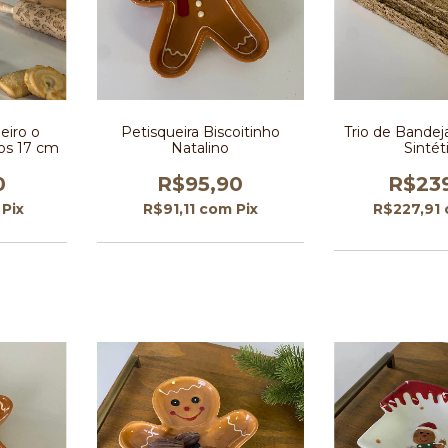
eiro o
Petisqueira Biscoitinho
Trio de Bandej
os 17 cm
Natalino
Sintét
0
R$95,90
R$23
Pix
R$91,11
com
Pix
R$227,91