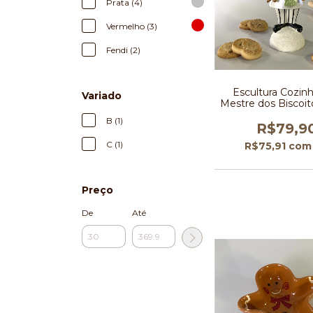
Prata (4)
Vermelho (3)
Fendi (2)
Escultura Cozinh
Variado
Mestre dos Biscoit
B (1)
R$79,9
C (1)
R$75,91
com
Preço
De
Até