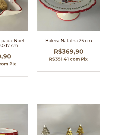
e papai Noel
Boleira Natalina 26 cm
20x17 cm
R$369,90
9,90
R$351,41
com
Pix
com
Pix