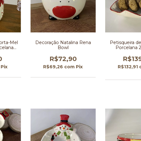
orta-Mel
Decoração Natalina Rena
Petisqueira d
celana
Bowl
Porcelana 
nho de
0
R$72,90
R$13
Pix
R$69,26
com
Pix
R$132,91