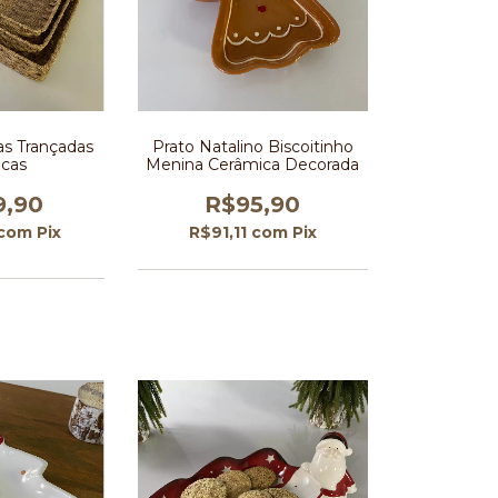
as Trançadas
Prato Natalino Biscoitinho
icas
Menina Cerâmica Decorada
9,90
R$95,90
com
Pix
R$91,11
com
Pix