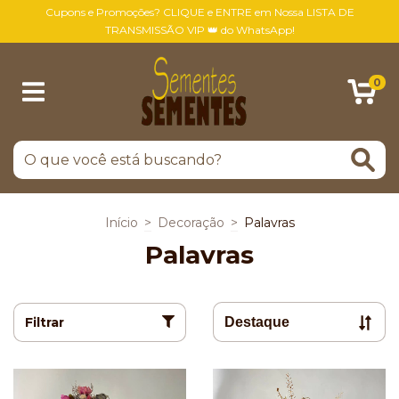
Cupons e Promoções? CLIQUE e ENTRE em Nossa LISTA DE
TRANSMISSÃO VIP 👑 do WhatsApp!
0
Início
>
Decoração
>
Palavras
Palavras
Filtrar