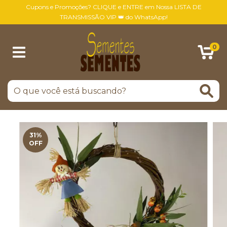
Cupons e Promoções? CLIQUE e ENTRE em Nossa LISTA DE
TRANSMISSÃO VIP 👑 do WhatsApp!
0
31
%
OFF