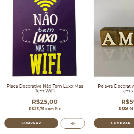
Placa Decorativa Não Tem Luxo Mas
Palavra Decorati
Tem WiFi
cm x
R$25,00
R$5
R$23,75
com
Pix
R$56,91