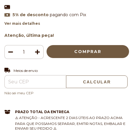
5% de desconto
pagando com Pix
Ver mais detalhes
Atenção, última peça!
ALTERAR CEP
Entregas para o CEP:
Meios de envio
CALCULAR
Não sei meu CEP
PRAZO TOTAL DA ENTREGA
⚠️ ATENÇÃO - ACRESCENTE 2 DIAS ÚTEIS AO PRAZO ACIMA
PARA QUE POSSAMOS SEPARAR, EMITIR NOTAS, EMBALAR E
ENVIAR SEU PEDIDO ⚠️