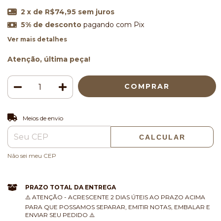
2
x de
R$74,95
sem juros
5% de desconto
pagando com Pix
Ver mais detalhes
Atenção, última peça!
ALTERAR CEP
Entregas para o CEP:
Meios de envio
CALCULAR
Não sei meu CEP
PRAZO TOTAL DA ENTREGA
⚠️ ATENÇÃO - ACRESCENTE 2 DIAS ÚTEIS AO PRAZO ACIMA
PARA QUE POSSAMOS SEPARAR, EMITIR NOTAS, EMBALAR E
ENVIAR SEU PEDIDO ⚠️