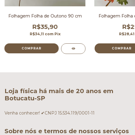
Folhagem Folha de Outono 90 cm
Folhagem Folha 
R$35,90
R$2
R$34,11
com
Pix
R$28,4
Loja física há mais de 20 anos em
Botucatu-SP
Venha conhecer! ✔CNPJ 15.534.119/0001-11
Sobre nós e termos de nossos serviços