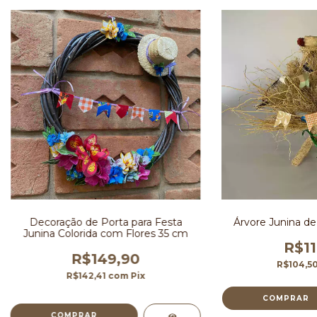
Decoração de Porta para Festa
Árvore Junina de
Junina Colorida com Flores 35 cm
R$11
R$149,90
R$104,5
R$142,41
com
Pix