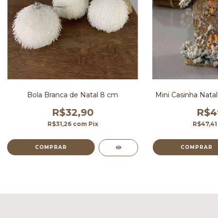
Bola Branca de Natal 8 cm
Mini Casinha Nata
R$32,90
R$4
R$31,26
com
Pix
R$47,4