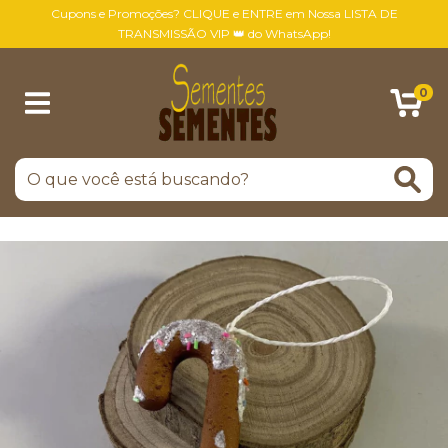
Cupons e Promoções? CLIQUE e ENTRE em Nossa LISTA DE
TRANSMISSÃO VIP 👑 do WhatsApp!
0