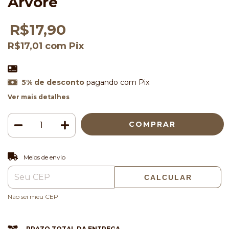
Árvore
R$17,90
R$17,01
com
Pix
5% de desconto
pagando com Pix
Ver mais detalhes
ALTERAR CEP
Entregas para o CEP:
Meios de envio
CALCULAR
Não sei meu CEP
PRAZO TOTAL DA ENTREGA