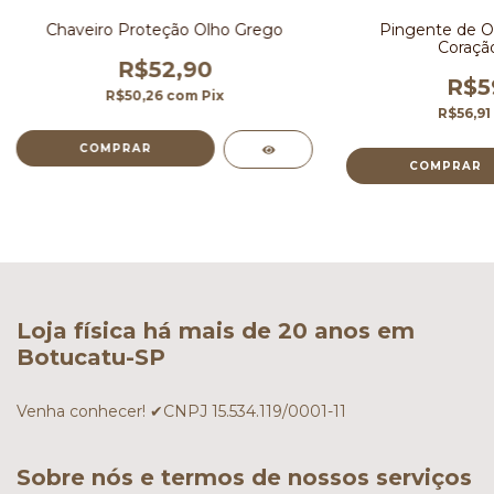
Chaveiro Proteção Olho Grego
Pingente de O
Coraçã
R$52,90
R$5
R$50,26
com
Pix
R$56,91
Loja física há mais de 20 anos em
Botucatu-SP
Venha conhecer! ✔CNPJ 15.534.119/0001-11
Sobre nós e termos de nossos serviços