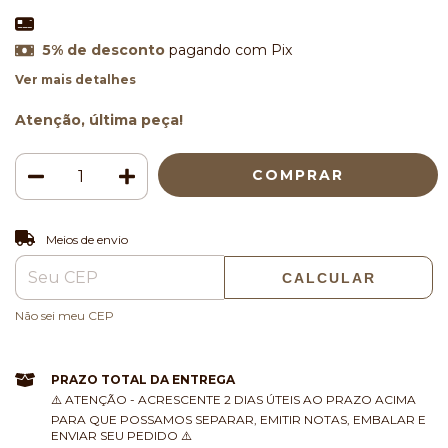
5% de desconto
pagando com Pix
Ver mais detalhes
Atenção, última peça!
ALTERAR CEP
Entregas para o CEP:
Meios de envio
CALCULAR
Não sei meu CEP
PRAZO TOTAL DA ENTREGA
⚠️ ATENÇÃO - ACRESCENTE 2 DIAS ÚTEIS AO PRAZO ACIMA
PARA QUE POSSAMOS SEPARAR, EMITIR NOTAS, EMBALAR E
ENVIAR SEU PEDIDO ⚠️