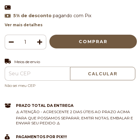
5% de desconto
pagando com Pix
Ver mais detalhes
ALTERAR CEP
Entregas para o CEP:
Meios de envio
CALCULAR
Não sei meu CEP
PRAZO TOTAL DA ENTREGA
⚠️ ATENÇÃO - ACRESCENTE 2 DIAS ÚTEIS AO PRAZO ACIMA
PARA QUE POSSAMOS SEPARAR, EMITIR NOTAS, EMBALAR E
ENVIAR SEU PEDIDO ⚠️
PAGAMENTOS POR PIX!!!