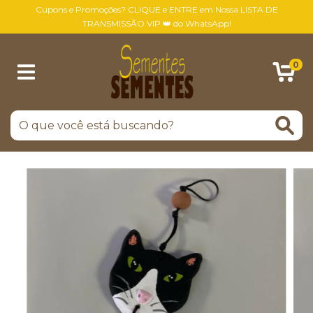
Cupons e Promoções? CLIQUE e ENTRE em Nossa LISTA DE
TRANSMISSÃO VIP 👑 do WhatsApp!
0