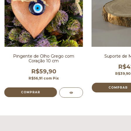
Pingente de Olho Grego com
Suporte de M
Coração 10 cm
R$4
R$59,90
R$39,9
R$56,91
com
Pix