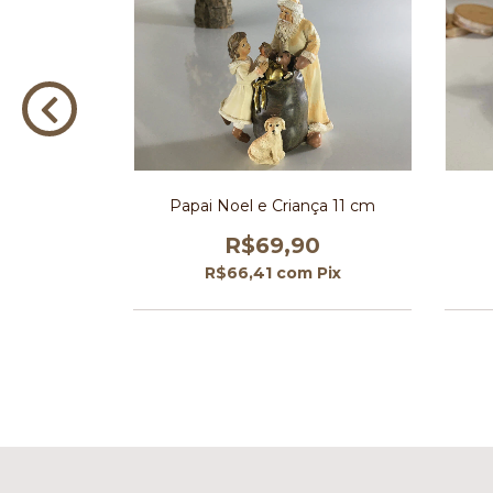
Lambreta 20
Papai Noel e Criança 11 cm
R$69,90
00
R$66,41
com
Pix
m
Pix