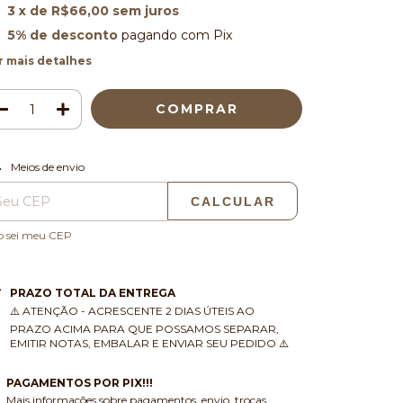
3
x de
R$66,00
sem juros
5% de desconto
pagando com Pix
r mais detalhes
ALTERAR CEP
regas para o CEP:
Meios de envio
CALCULAR
o sei meu CEP
PRAZO TOTAL DA ENTREGA
⚠️ ATENÇÃO - ACRESCENTE 2 DIAS ÚTEIS AO
PRAZO ACIMA PARA QUE POSSAMOS SEPARAR,
EMITIR NOTAS, EMBALAR E ENVIAR SEU PEDIDO ⚠️
PAGAMENTOS POR PIX!!!
Mais informações sobre pagamentos, envio, trocas,