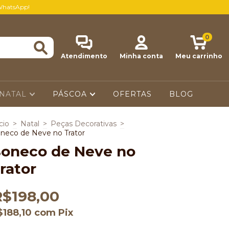
WhatsApp!
0
Atendimento
Minha conta
Meu carrinho
NATAL
PÁSCOA
OFERTAS
BLOG
cio
>
Natal
>
Peças Decorativas
>
neco de Neve no Trator
oneco de Neve no
rator
R$198,00
$188,10
com
Pix