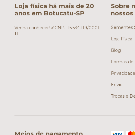
Loja física há mais de 20
Sobre n
anos em Botucatu-SP
nossos 
Sementes S
Venha conhecer! ✔CNPJ 15.534.119/0001-
11
Loja Física
Blog
Formas de
Privacidad
Envio
Trocas e D
Meios de pagamento