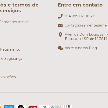
ós e termos de
Entre em contato
serviços
014 999 02 8888
ementes Atelier
contato@sementesemen
Avenida Dom Lucio, 334 -
Botucatu / SP ☎ 14 3814
Visite o nosso Blog!
 Pagamento
e e Segurança
evoluções