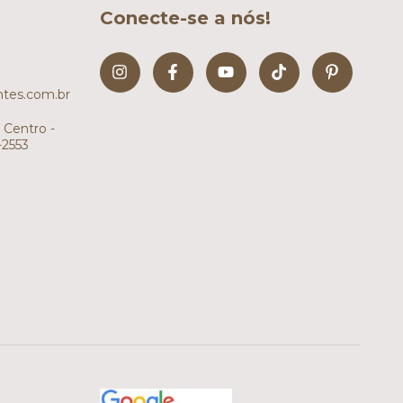
Conecte-se a nós!
tes.com.br
 Centro -
-2553