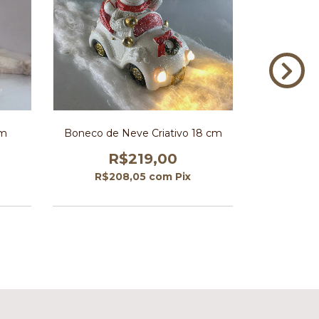
cm
Boneco de Neve Criativo 18 cm
Meni
R$219,00
R
R$208,05
com
Pix
R$1