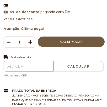
5% de desconto
pagando com Pix
Ver mais detalhes
Atenção, última peça!
ALTERAR CEP
Entregas para o CEP:
Meios de envio
CALCULAR
Não sei meu CEP
PRAZO TOTAL DA ENTREGA
⚠️ ATENÇÃO - ACRESCENTE 2 DIAS ÚTEIS AO PRAZO ACIMA
PARA QUE POSSAMOS SEPARAR, EMITIR NOTAS, EMBALAR E
ENVIAR SEU PEDIDO ⚠️