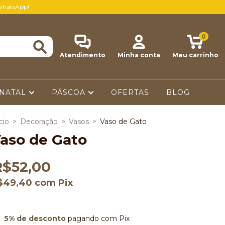
WhatsApp!
0
Atendimento
Minha conta
Meu carrinho
NATAL
PÁSCOA
OFERTAS
BLOG
cio
>
Decoração
>
Vasos
>
Vaso de Gato
aso de Gato
R$52,00
$49,40
com
Pix
5% de desconto
pagando com Pix