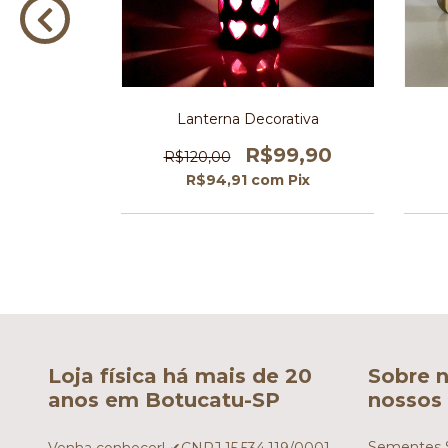
15 cm
Lanterna Decorativa
0
R$99,90
R$120,00
m
Pix
R$94,91
com
Pix
Loja física há mais de 20
Sobre n
anos em Botucatu-SP
nossos 
Sementes S