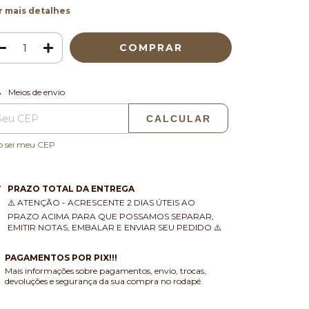
r mais detalhes
ALTERAR CEP
regas para o CEP:
Meios de envio
CALCULAR
o sei meu CEP
PRAZO TOTAL DA ENTREGA
⚠️ ATENÇÃO - ACRESCENTE 2 DIAS ÚTEIS AO
PRAZO ACIMA PARA QUE POSSAMOS SEPARAR,
EMITIR NOTAS, EMBALAR E ENVIAR SEU PEDIDO ⚠️
PAGAMENTOS POR PIX!!!
Mais informações sobre pagamentos, envio, trocas,
devoluções e segurança da sua compra no rodapé.