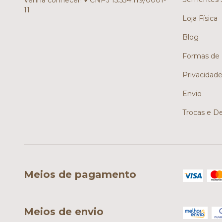
Venha conhecer! ✔CNPJ 15.534.119/0001-
11
Loja Física
Blog
Formas de
Privacidad
Envio
Trocas e D
Meios de pagamento
Meios de envio