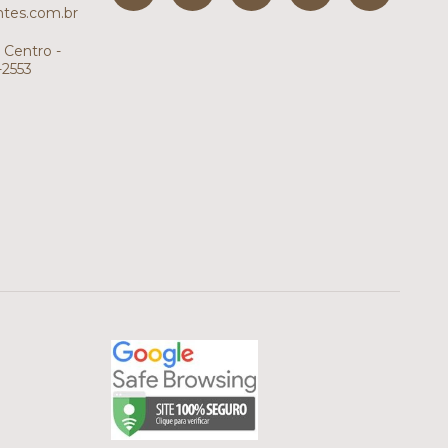
tes.com.br
 Centro -
-2553