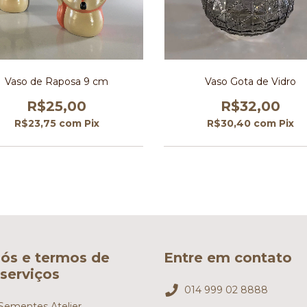
Vaso de Raposa 9 cm
Vaso Gota de Vidro
R$25,00
R$32,00
R$23,75
com
Pix
R$30,40
com
Pix
ós e termos de
Entre em contato
serviços
014 999 02 8888
ementes Atelier