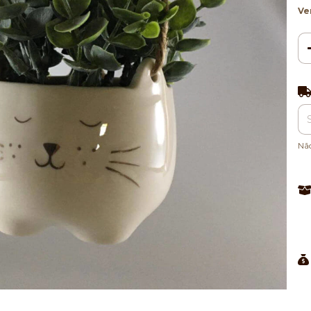
Ve
Ent
Nã