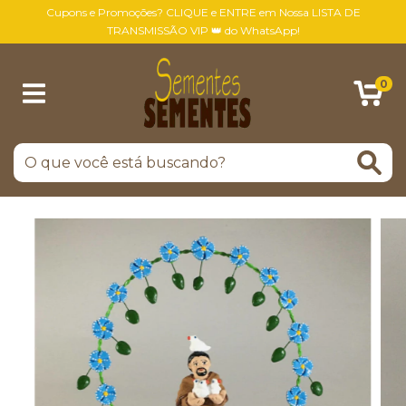
Cupons e Promoções? CLIQUE e ENTRE em Nossa LISTA DE
TRANSMISSÃO VIP 👑 do WhatsApp!
0