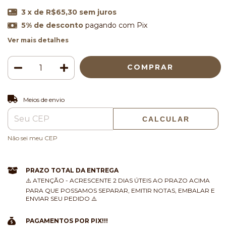
3
x de
R$65,30
sem juros
5% de desconto
pagando com Pix
Ver mais detalhes
ALTERAR CEP
Entregas para o CEP:
Meios de envio
CALCULAR
Não sei meu CEP
PRAZO TOTAL DA ENTREGA
⚠️ ATENÇÃO - ACRESCENTE 2 DIAS ÚTEIS AO PRAZO ACIMA
PARA QUE POSSAMOS SEPARAR, EMITIR NOTAS, EMBALAR E
ENVIAR SEU PEDIDO ⚠️
PAGAMENTOS POR PIX!!!