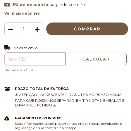
5% de desconto
pagando com Pix
Ver mais detalhes
ALTERAR CEP
Entregas para o CEP:
Meios de envio
CALCULAR
Não sei meu CEP
PRAZO TOTAL DA ENTREGA
⚠️ ATENÇÃO - ACRESCENTE 2 DIAS ÚTEIS AO PRAZO ACIMA
PARA QUE POSSAMOS SEPARAR, EMITIR NOTAS, EMBALAR E
ENVIAR SEU PEDIDO ⚠️
PAGAMENTOS POR PIX!!!
Mais informações sobre pagamentos, envio, trocas, devoluções e
segurança da sua compra no rodapé.