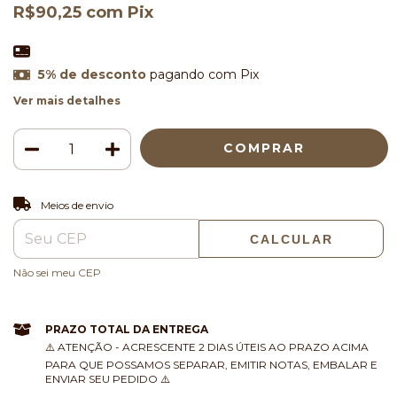
R$90,25
com
Pix
5% de desconto
pagando com Pix
Ver mais detalhes
ALTERAR CEP
Entregas para o CEP:
Meios de envio
CALCULAR
Não sei meu CEP
PRAZO TOTAL DA ENTREGA
⚠️ ATENÇÃO - ACRESCENTE 2 DIAS ÚTEIS AO PRAZO ACIMA
PARA QUE POSSAMOS SEPARAR, EMITIR NOTAS, EMBALAR E
ENVIAR SEU PEDIDO ⚠️