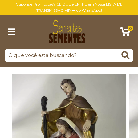
Cupons e Promoções? CLIQUE e ENTRE em Nossa LISTA DE
TRANSMISSÃO VIP 👑 do WhatsApp!
0