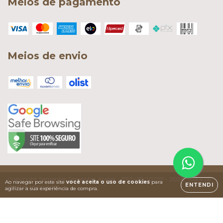
Meios de pagamento
Meios de envio
Copyright Sementes Sementes Atelier - 15534119000111 - 2026. Todos os
Ao navegar por este site
você aceita o uso de cookies
para
ENTENDI
direitos reservados.
agilizar a sua experiência de compra.