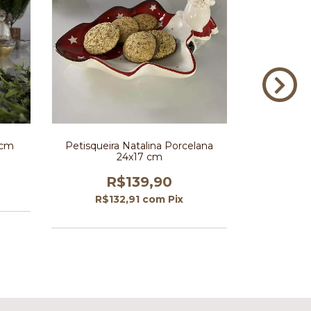
 cm
Petisqueira Natalina Porcelana
Petisquei
24x17 cm
R$139,90
R$
R$132,91
com
Pix