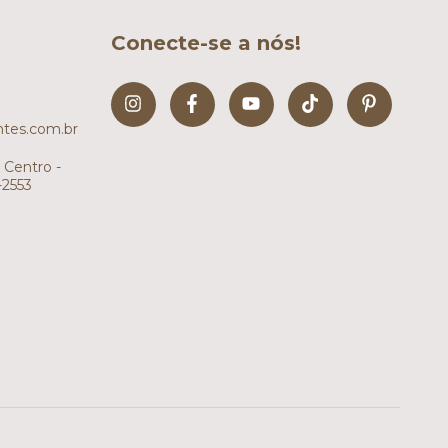
Conecte-se a nós!
tes.com.br
 Centro -
-2553