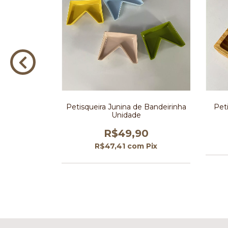
e Esquilo 18
Petisqueira Junina de Bandeirinha
Pet
Unidade
0
R$49,90
m
Pix
R$47,41
com
Pix