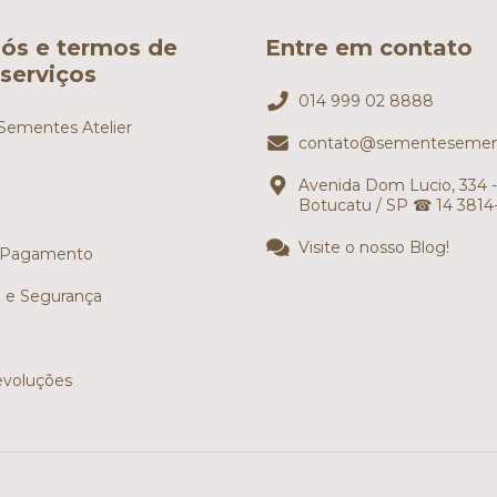
ós e termos de
Entre em contato
serviços
014 999 02 8888
ementes Atelier
contato@sementesemen
Avenida Dom Lucio, 334 -
Botucatu / SP ☎ 14 3814
Visite o nosso Blog!
 Pagamento
e e Segurança
evoluções