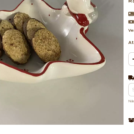
R
Ve
At
Ent
Nã