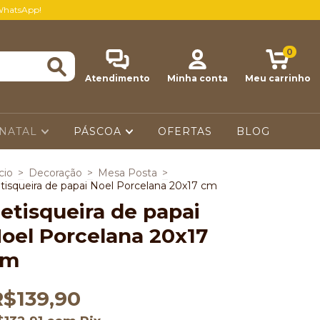
WhatsApp!
0
Atendimento
Minha conta
Meu carrinho
NATAL
PÁSCOA
OFERTAS
BLOG
cio
>
Decoração
>
Mesa Posta
>
tisqueira de papai Noel Porcelana 20x17 cm
etisqueira de papai
oel Porcelana 20x17
cm
R$139,90