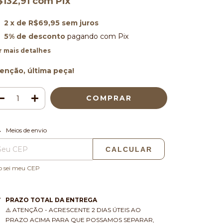
$132,91
com
Pix
2
x de
R$69,95
sem juros
5% de desconto
pagando com Pix
r mais detalhes
enção, última peça!
ALTERAR CEP
regas para o CEP:
Meios de envio
CALCULAR
o sei meu CEP
PRAZO TOTAL DA ENTREGA
⚠️ ATENÇÃO - ACRESCENTE 2 DIAS ÚTEIS AO
PRAZO ACIMA PARA QUE POSSAMOS SEPARAR,