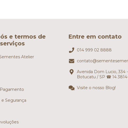
ós e termos de
Entre em contato
serviços
014 999 02 8888
ementes Atelier
contato@sementesemen
Avenida Dom Lucio, 334 -
Botucatu / SP ☎ 14 3814
Visite o nosso Blog!
 Pagamento
e e Segurança
evoluções