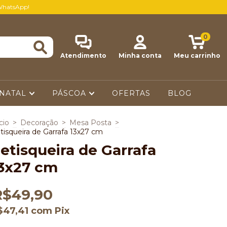
WhatsApp!
0
Atendimento
Minha conta
Meu carrinho
NATAL
PÁSCOA
OFERTAS
BLOG
cio
>
Decoração
>
Mesa Posta
>
tisqueira de Garrafa 13x27 cm
etisqueira de Garrafa
3x27 cm
R$49,90
$47,41
com
Pix