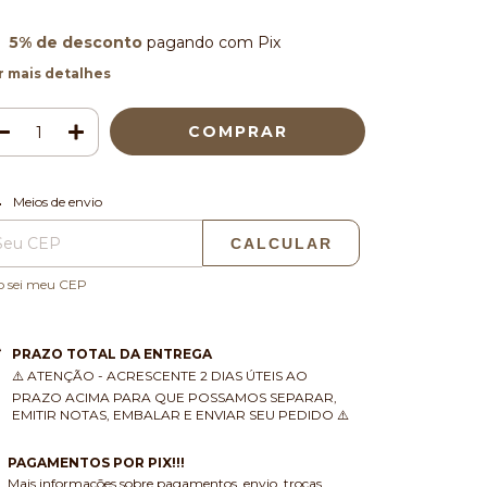
5% de desconto
pagando com Pix
r mais detalhes
ALTERAR CEP
regas para o CEP:
Meios de envio
CALCULAR
o sei meu CEP
PRAZO TOTAL DA ENTREGA
⚠️ ATENÇÃO - ACRESCENTE 2 DIAS ÚTEIS AO
PRAZO ACIMA PARA QUE POSSAMOS SEPARAR,
EMITIR NOTAS, EMBALAR E ENVIAR SEU PEDIDO ⚠️
PAGAMENTOS POR PIX!!!
Mais informações sobre pagamentos, envio, trocas,