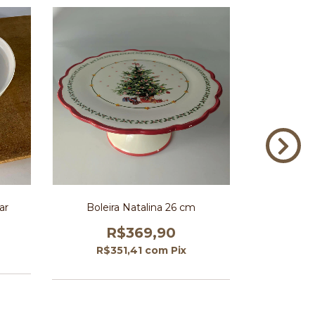
ar
Boleira Natalina 26 cm
Petisqueir
R$369,90
R
R$351,41
com
Pix
R$1