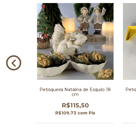
 Árvore de
Petisqueira Natalina de Esquilo 18
Peti
 cm
cm
0
R$115,50
m
Pix
R$109,73
com
Pix