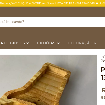
 Promoções? CLIQUE e ENTRE em Nossa LISTA DE TRANSMISSÃO VIP 👑 do 
 RELIGIOSOS
BIOJÓIAS
DECORAÇÃO
Iní
Pe
P
1
R