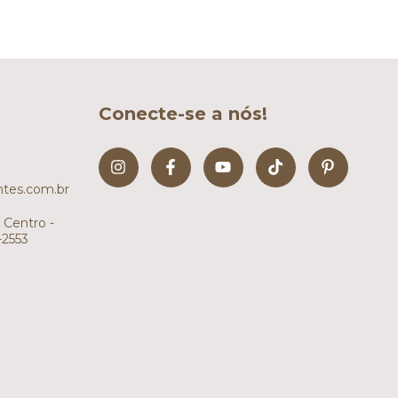
Conecte-se a nós!
tes.com.br
 Centro -
-2553