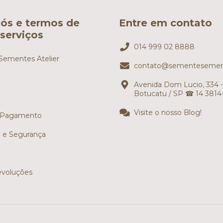
ós e termos de
Entre em contato
serviços
014 999 02 8888
ementes Atelier
contato@sementesemen
Avenida Dom Lucio, 334 -
Botucatu / SP ☎ 14 3814
Visite o nosso Blog!
 Pagamento
e e Segurança
evoluções