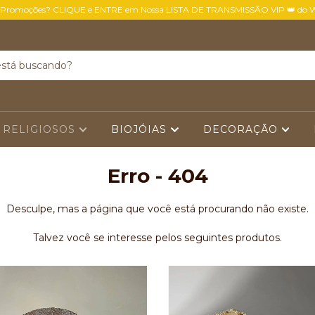
 Promoções? CLIQUE e ENTRE em Nossa LISTA DE TRANSMISSÃO VIP 👑 do 
 RELIGIOSOS
BIOJÓIAS
DECORAÇÃO
Erro - 404
Desculpe, mas a página que você está procurando não existe.
Talvez você se interesse pelos seguintes produtos.