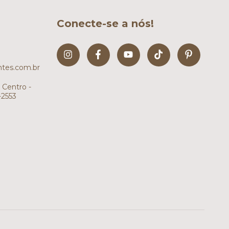
Conecte-se a nós!
tes.com.br
 Centro -
-2553