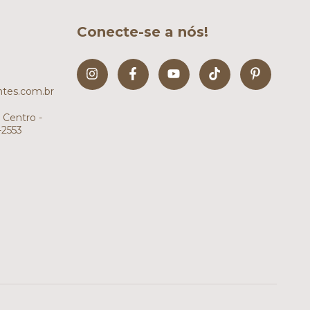
Conecte-se a nós!
tes.com.br
 Centro -
-2553