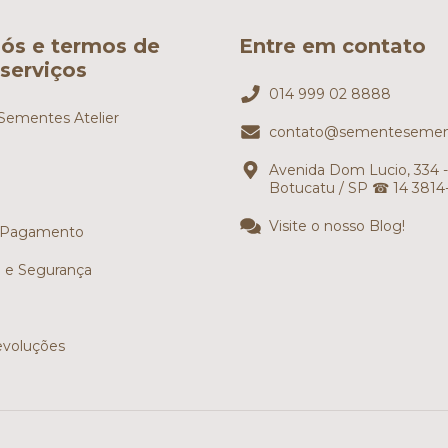
ós e termos de
Entre em contato
serviços
014 999 02 8888
ementes Atelier
contato@sementesemen
Avenida Dom Lucio, 334 -
Botucatu / SP ☎ 14 3814
Visite o nosso Blog!
 Pagamento
e e Segurança
evoluções