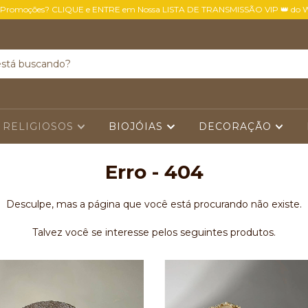
 Promoções? CLIQUE e ENTRE em Nossa LISTA DE TRANSMISSÃO VIP 👑 do 
 RELIGIOSOS
BIOJÓIAS
DECORAÇÃO
Erro - 404
Desculpe, mas a página que você está procurando não existe.
Talvez você se interesse pelos seguintes produtos.