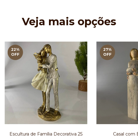
Veja mais opções
22
%
27
%
OFF
OFF
Escultura de Família Decorativa 25
Casal com 