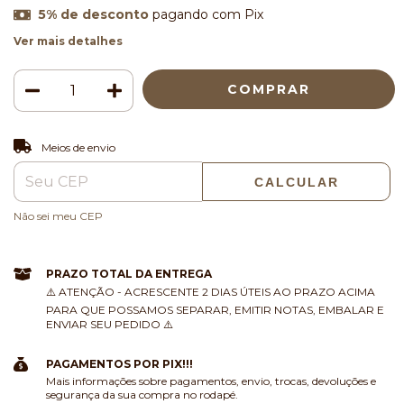
5% de desconto
pagando com Pix
Ver mais detalhes
ALTERAR CEP
Entregas para o CEP:
Meios de envio
CALCULAR
Não sei meu CEP
PRAZO TOTAL DA ENTREGA
⚠️ ATENÇÃO - ACRESCENTE 2 DIAS ÚTEIS AO PRAZO ACIMA
PARA QUE POSSAMOS SEPARAR, EMITIR NOTAS, EMBALAR E
ENVIAR SEU PEDIDO ⚠️
PAGAMENTOS POR PIX!!!
Mais informações sobre pagamentos, envio, trocas, devoluções e
segurança da sua compra no rodapé.