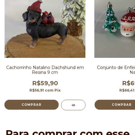
Cachorrinho Natalino Dachshund em
Conjunto de Enfei
Resina 9 cm
Na
R$59,90
R$6
R$56,91
com
Pix
R$66,4
Para comprar com esse