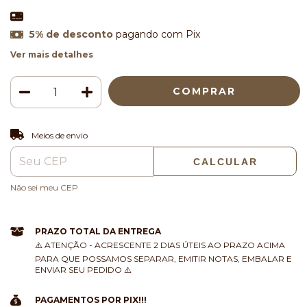
5% de desconto
pagando com Pix
Ver mais detalhes
ALTERAR CEP
Entregas para o CEP:
Meios de envio
CALCULAR
Não sei meu CEP
PRAZO TOTAL DA ENTREGA
⚠️ ATENÇÃO - ACRESCENTE 2 DIAS ÚTEIS AO PRAZO ACIMA
PARA QUE POSSAMOS SEPARAR, EMITIR NOTAS, EMBALAR E
ENVIAR SEU PEDIDO ⚠️
PAGAMENTOS POR PIX!!!