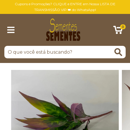
Cupons e Promoções? CLIQUE e ENTRE em Nossa LISTA DE
TRANSMISSÃO VIP 👑 do WhatsApp!
0