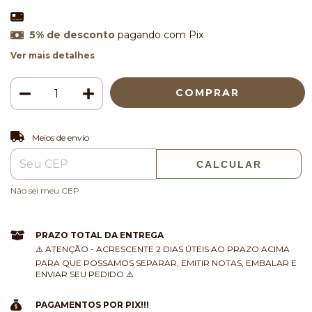
5% de desconto
pagando com Pix
Ver mais detalhes
ALTERAR CEP
Entregas para o CEP:
Meios de envio
CALCULAR
Não sei meu CEP
PRAZO TOTAL DA ENTREGA
⚠️ ATENÇÃO - ACRESCENTE 2 DIAS ÚTEIS AO PRAZO ACIMA
PARA QUE POSSAMOS SEPARAR, EMITIR NOTAS, EMBALAR E
ENVIAR SEU PEDIDO ⚠️
PAGAMENTOS POR PIX!!!