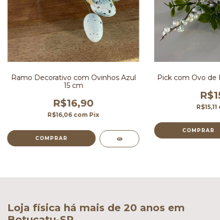
Ramo Decorativo com Ovinhos Azul
Pick com Ovo de 
15 cm
R$1
R$16,90
R$15,11
R$16,06
com
Pix
Loja física há mais de 20 anos em
Botucatu-SP