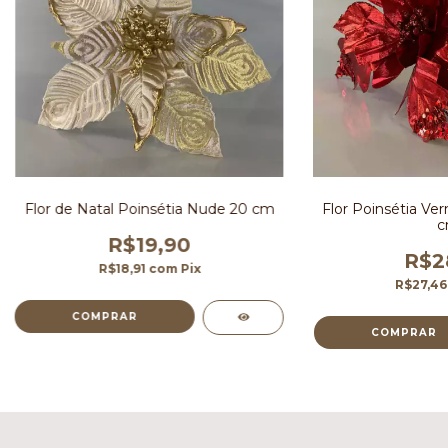
Flor de Natal Poinsétia Nude 20 cm
Flor Poinsétia Ver
c
R$19,90
R$2
R$18,91
com
Pix
R$27,4