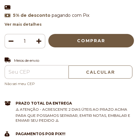
5% de desconto
pagando com Pix
Ver mais detalhes
ALTERAR CEP
Entregas para o CEP:
Meios de envio
CALCULAR
Não sei meu CEP
PRAZO TOTAL DA ENTREGA
⚠️ ATENÇÃO - ACRESCENTE 2 DIAS ÚTEIS AO PRAZO ACIMA
PARA QUE POSSAMOS SEPARAR, EMITIR NOTAS, EMBALAR E
ENVIAR SEU PEDIDO ⚠️
PAGAMENTOS POR PIX!!!