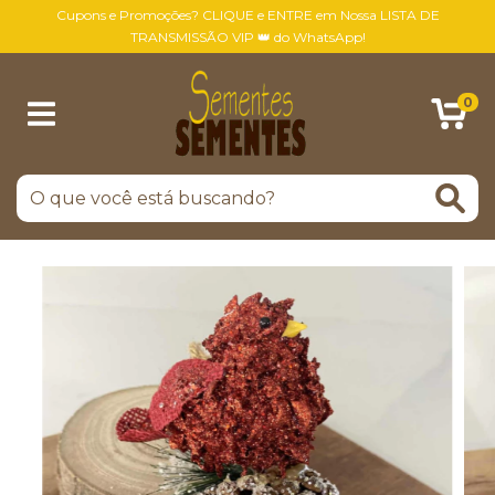
Cupons e Promoções? CLIQUE e ENTRE em Nossa LISTA DE
TRANSMISSÃO VIP 👑 do WhatsApp!
0