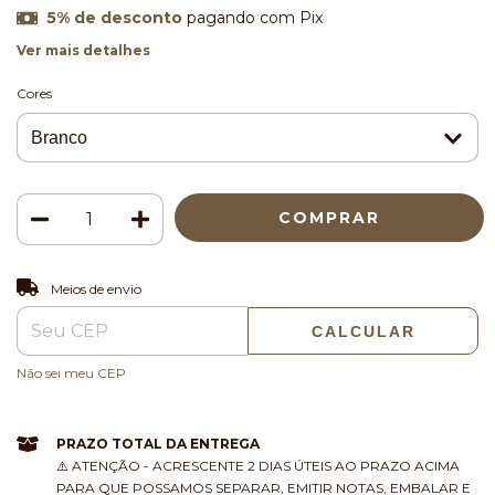
5% de desconto
pagando com Pix
Ver mais detalhes
Cores
ALTERAR CEP
Entregas para o CEP:
Meios de envio
CALCULAR
Não sei meu CEP
PRAZO TOTAL DA ENTREGA
⚠️ ATENÇÃO - ACRESCENTE 2 DIAS ÚTEIS AO PRAZO ACIMA
PARA QUE POSSAMOS SEPARAR, EMITIR NOTAS, EMBALAR E