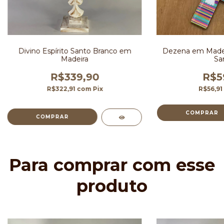
Divino Espírito Santo Branco em
Dezena em Madeir
Madeira
Sa
R$339,90
R$5
R$322,91
com
Pix
R$56,91
Para comprar com esse
produto