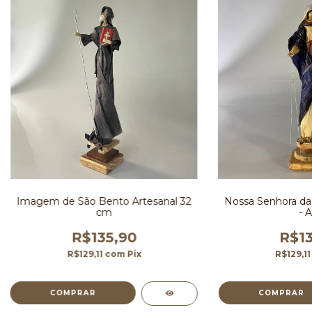
Imagem de São Bento Artesanal 32
Nossa Senhora da
cm
- A
R$135,90
R$13
R$129,11
com
Pix
R$129,1