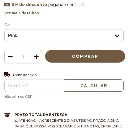
5% de desconto
pagando com Pix
Ver mais detalhes
Cor
ALTERAR CEP
Entregas para o CEP:
Meios de envio
CALCULAR
Não sei meu CEP
PRAZO TOTAL DA ENTREGA
⚠️ ATENÇÃO - ACRESCENTE 2 DIAS ÚTEIS AO PRAZO ACIMA
PARA QUE POSSAMOS SEPARAR, EMITIR NOTAS, EMBALAR E