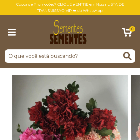
Cupons e Promoções? CLIQUE e ENTRE em Nossa LISTA DE
TRANSMISSÃO VIP 👑 do WhatsApp!
0