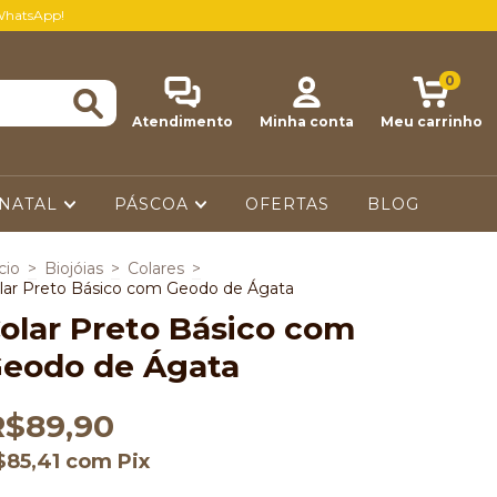
WhatsApp!
0
Atendimento
Minha conta
Meu carrinho
NATAL
PÁSCOA
OFERTAS
BLOG
cio
>
Biojóias
>
Colares
>
lar Preto Básico com Geodo de Ágata
olar Preto Básico com
eodo de Ágata
R$89,90
$85,41
com
Pix