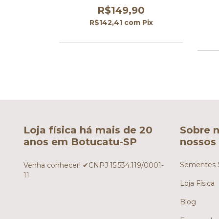
90
R$149,90
m
Pix
R$142,41
com
Pix
Loja física há mais de 20
Sobre n
anos em Botucatu-SP
nossos 
Sementes S
Venha conhecer! ✔CNPJ 15.534.119/0001-
11
Loja Física
Blog