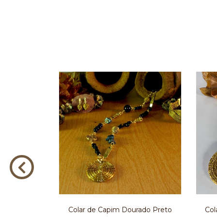
 de Açaí
Col
Colar de Capim Dourado Preto