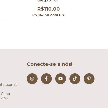
Grego 37 cm
R
R$110,00
R$1
R$104,50
com
Pix
Conecte-se a nós!
tes.com.br
 Centro -
-2553