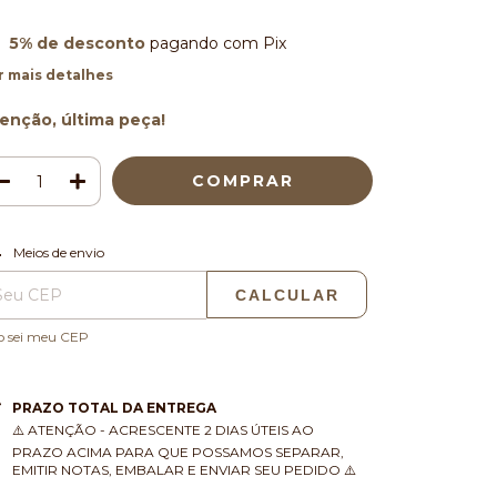
5% de desconto
pagando com Pix
r mais detalhes
enção, última peça!
ALTERAR CEP
regas para o CEP:
Meios de envio
CALCULAR
o sei meu CEP
PRAZO TOTAL DA ENTREGA
⚠️ ATENÇÃO - ACRESCENTE 2 DIAS ÚTEIS AO
PRAZO ACIMA PARA QUE POSSAMOS SEPARAR,
EMITIR NOTAS, EMBALAR E ENVIAR SEU PEDIDO ⚠️