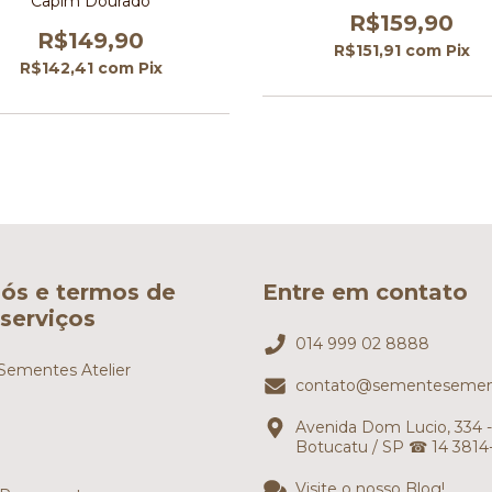
Capim Dourado
R$159,90
R$149,90
R$151,91
com
Pix
R$142,41
com
Pix
ós e termos de
Entre em contato
serviços
014 999 02 8888
ementes Atelier
contato@sementesemen
Avenida Dom Lucio, 334 -
Botucatu / SP ☎ 14 3814
Visite o nosso Blog!