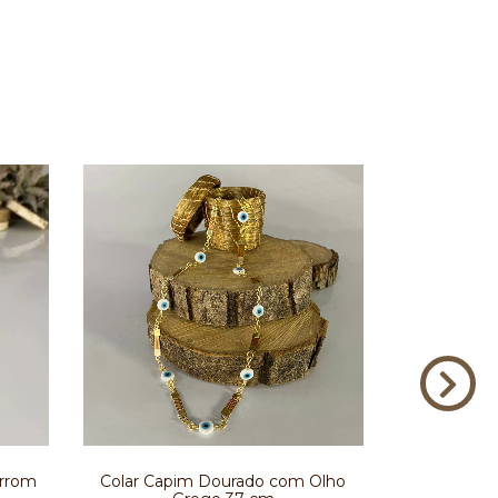
arrom
Colar Capim Dourado com Olho
Colar de 