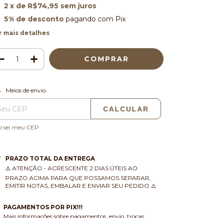
2
x de
R$74,95
sem juros
5% de desconto
pagando com Pix
r mais detalhes
ALTERAR CEP
regas para o CEP:
Meios de envio
CALCULAR
o sei meu CEP
PRAZO TOTAL DA ENTREGA
⚠️ ATENÇÃO - ACRESCENTE 2 DIAS ÚTEIS AO
PRAZO ACIMA PARA QUE POSSAMOS SEPARAR,
EMITIR NOTAS, EMBALAR E ENVIAR SEU PEDIDO ⚠️
PAGAMENTOS POR PIX!!!
Mais informações sobre pagamentos, envio, trocas,