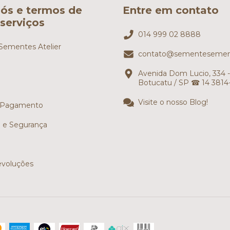
ós e termos de
Entre em contato
serviços
014 999 02 8888
ementes Atelier
contato@sementesemen
Avenida Dom Lucio, 334 -
Botucatu / SP ☎ 14 3814
Visite o nosso Blog!
 Pagamento
e e Segurança
evoluções