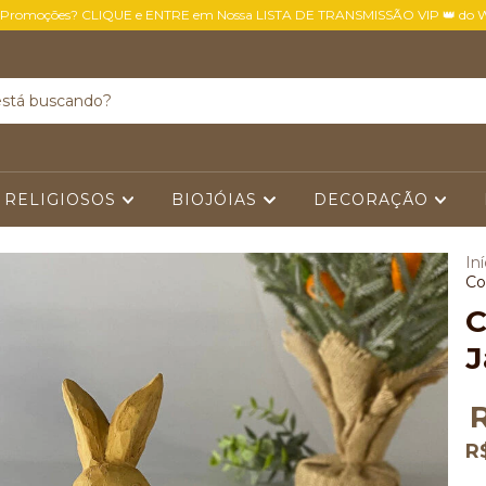
 Promoções? CLIQUE e ENTRE em Nossa LISTA DE TRANSMISSÃO VIP 👑 do 
 RELIGIOSOS
BIOJÓIAS
DECORAÇÃO
Iní
Co
C
J
R