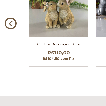
rande 29 cm
Coelhos Decoração 10 cm
00
R$110,00
m
Pix
R$104,50
com
Pix