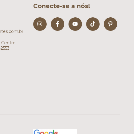
Conecte-se a nós!
tes.com.br
 Centro -
-2553