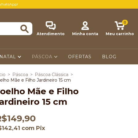
WhatsApp!
0
Atendimento
Minha conta
Meu carrinho
NATAL
PÁSCOA
OFERTAS
BLOG
cio
>
Páscoa
>
Páscoa Clássica
>
elho Mãe e Filho Jardineiro 15 cm
oelho Mãe e Filho
ardineiro 15 cm
R$149,90
$142,41
com
Pix