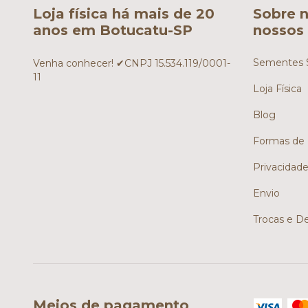
Loja física há mais de 20
Sobre n
anos em Botucatu-SP
nossos 
Sementes S
Venha conhecer! ✔CNPJ 15.534.119/0001-
11
Loja Física
Blog
Formas de
Privacidad
Envio
Trocas e D
Meios de pagamento