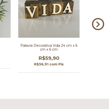
Palavra Decorativa Vida 24 cm x 6
Coelhos de 
cm x 6 cm
R$59,90
R
R$56,91
com
Pix
R$1