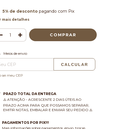
5% de desconto
pagando com Pix
r mais detalhes
ALTERAR CEP
regas para o CEP:
Meios de envio
CALCULAR
o sei meu CEP
PRAZO TOTAL DA ENTREGA
⚠️ ATENÇÃO - ACRESCENTE 2 DIAS ÚTEIS AO
PRAZO ACIMA PARA QUE POSSAMOS SEPARAR,
EMITIR NOTAS, EMBALAR E ENVIAR SEU PEDIDO ⚠️
PAGAMENTOS POR PIX!!!
Mais informações sobre pagamentos, envio, trocas,