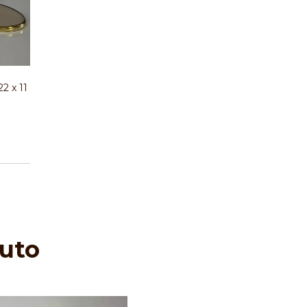
2 x 11
uto