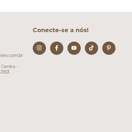
Conecte-se a nós!
tes.com.br
 Centro -
-2553