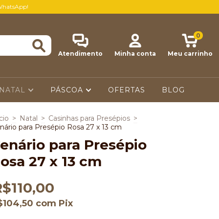
WhatsApp!
0
Atendimento
Minha conta
Meu carrinho
NATAL
PÁSCOA
OFERTAS
BLOG
cio
>
Natal
>
Casinhas para Presépios
>
nário para Presépio Rosa 27 x 13 cm
enário para Presépio
osa 27 x 13 cm
R$110,00
$104,50
com
Pix