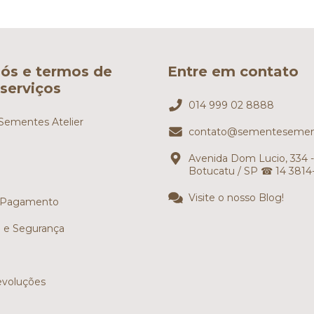
ós e termos de
Entre em contato
serviços
014 999 02 8888
ementes Atelier
contato@sementesemen
Avenida Dom Lucio, 334 -
Botucatu / SP ☎ 14 3814
Visite o nosso Blog!
 Pagamento
e e Segurança
evoluções