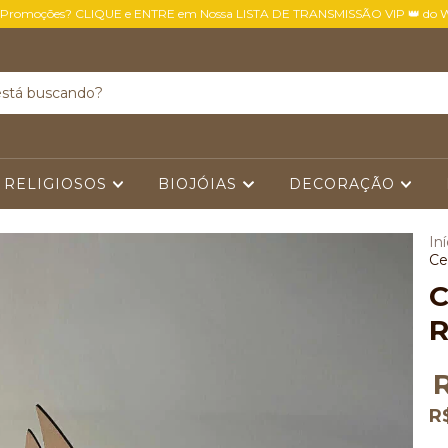
 Promoções? CLIQUE e ENTRE em Nossa LISTA DE TRANSMISSÃO VIP 👑 do 
 RELIGIOSOS
BIOJÓIAS
DECORAÇÃO
Iní
Ce
C
R
R