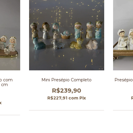
co com
Mini Presépio Completo
Presépio
6 cm
R$239,90
R$227,91
com
Pix
x