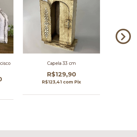
cisco
Capela 33 cm
Aparecida I
R$129,90
0
R$123,41
com
Pix
R$1