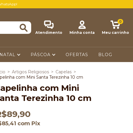
WhatsApp!
0
Atendimento
Minha conta
Meu carrinho
NATAL
PÁSCOA
OFERTAS
BLOG
cio
>
Artigos Religiosos
>
Capelas
>
pelinha com Mini Santa Terezinha 10 cm
apelinha com Mini
anta Terezinha 10 cm
R$89,90
$85,41
com
Pix