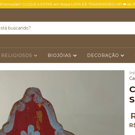
 Promoções? CLIQUE e ENTRE em Nossa LISTA DE TRANSMISSÃO VIP 👑 do 
 RELIGIOSOS
BIOJÓIAS
DECORAÇÃO
Iní
Ca
C
S
R