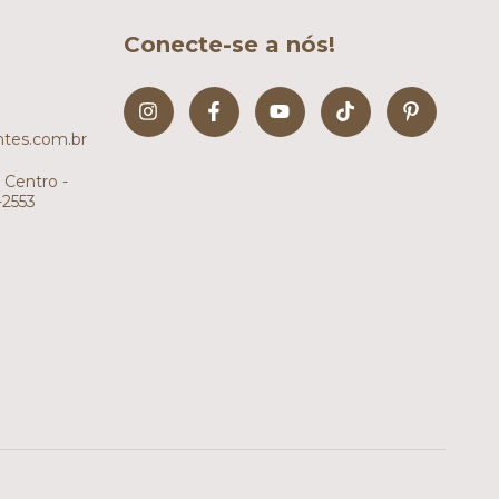
Conecte-se a nós!
tes.com.br
 Centro -
-2553