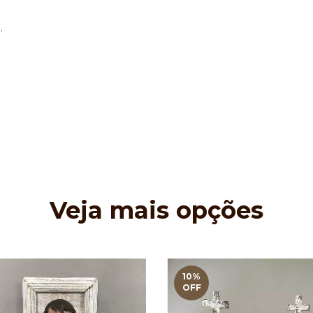
.
Veja mais opções
10
%
OFF