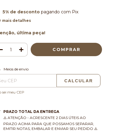
5% de desconto
pagando com Pix
r mais detalhes
enção, última peça!
ALTERAR CEP
regas para o CEP:
Meios de envio
CALCULAR
o sei meu CEP
PRAZO TOTAL DA ENTREGA
⚠️ ATENÇÃO - ACRESCENTE 2 DIAS ÚTEIS AO
PRAZO ACIMA PARA QUE POSSAMOS SEPARAR,
EMITIR NOTAS, EMBALAR E ENVIAR SEU PEDIDO ⚠️