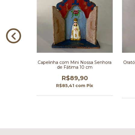
sé 10 cm
Capelinha com Mini Nossa Senhora
Orató
de Fátima 10 cm
0
R$89,90
Pix
R$85,41
com
Pix