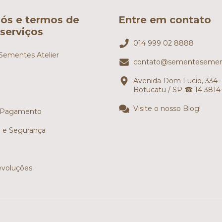
ós e termos de
Entre em contato
serviços
014 999 02 8888
ementes Atelier
contato@sementesemen
Avenida Dom Lucio, 334 -
Botucatu / SP ☎ 14 3814
Visite o nosso Blog!
 Pagamento
e e Segurança
evoluções