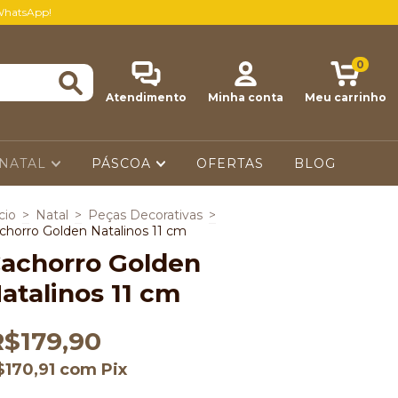
WhatsApp!
0
Atendimento
Minha conta
Meu carrinho
NATAL
PÁSCOA
OFERTAS
BLOG
cio
>
Natal
>
Peças Decorativas
>
chorro Golden Natalinos 11 cm
achorro Golden
atalinos 11 cm
R$179,90
$170,91
com
Pix