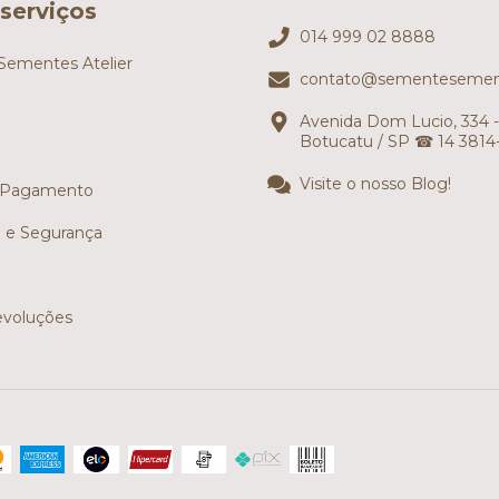
serviços
014 999 02 8888
ementes Atelier
contato@sementesemen
Avenida Dom Lucio, 334 -
Botucatu / SP ☎ 14 3814
Visite o nosso Blog!
 Pagamento
e e Segurança
evoluções