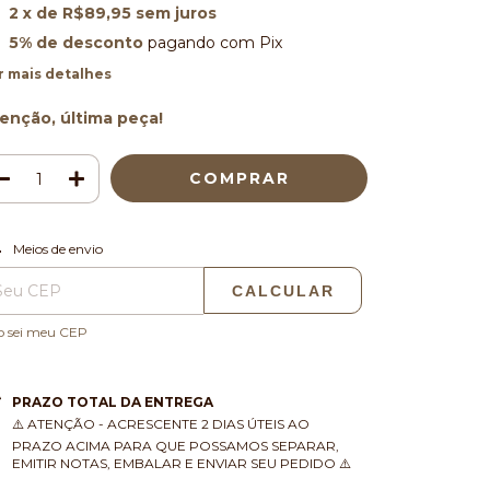
2
x de
R$89,95
sem juros
5% de desconto
pagando com Pix
r mais detalhes
enção, última peça!
ALTERAR CEP
regas para o CEP:
Meios de envio
CALCULAR
o sei meu CEP
PRAZO TOTAL DA ENTREGA
⚠️ ATENÇÃO - ACRESCENTE 2 DIAS ÚTEIS AO
PRAZO ACIMA PARA QUE POSSAMOS SEPARAR,
EMITIR NOTAS, EMBALAR E ENVIAR SEU PEDIDO ⚠️