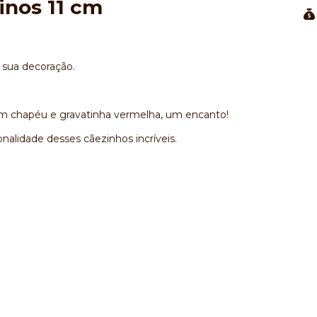
inos 11 cm
à sua decoração.
 com chapéu e gravatinha vermelha, um encanto!
nalidade desses cãezinhos incríveis.