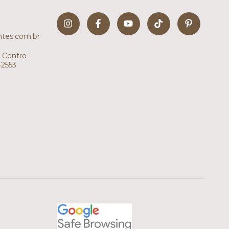
tes.com.br
 Centro -
-2553