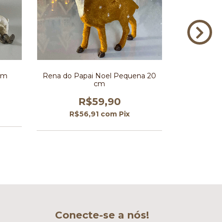
 cm
Rena do Papai Noel Pequena 20
Papai No
cm
R$59,90
R$
R$56,91
com
Pix
Conecte-se a nós!