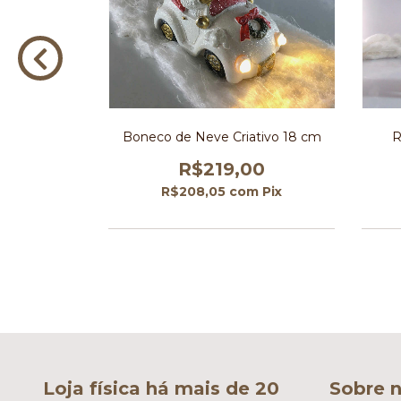
Lambreta 20
Boneco de Neve Criativo 18 cm
R
R$219,00
00
R$208,05
com
Pix
m
Pix
Loja física há mais de 20
Sobre n