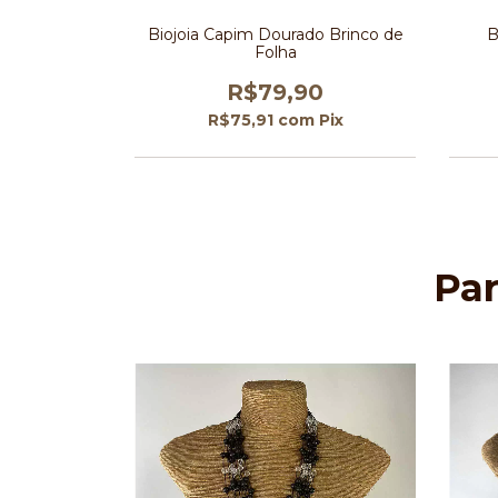
ourado com
Biojoia Capim Dourado Brinco de
B
,5 cm
Folha
0
R$79,90
Pix
R$75,91
com
Pix
Pa