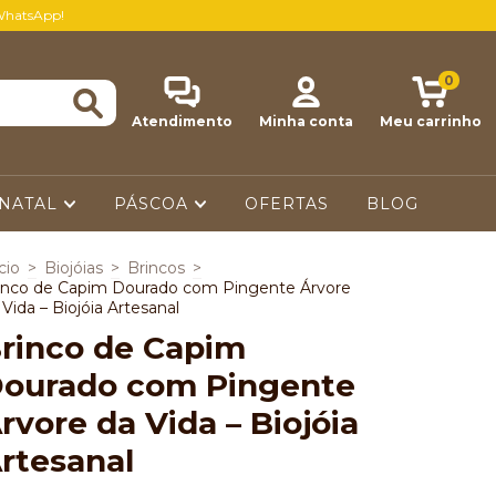
WhatsApp!
0
Atendimento
Minha conta
Meu carrinho
NATAL
PÁSCOA
OFERTAS
BLOG
cio
>
Biojóias
>
Brincos
>
inco de Capim Dourado com Pingente Árvore
 Vida – Biojóia Artesanal
rinco de Capim
ourado com Pingente
rvore da Vida – Biojóia
rtesanal