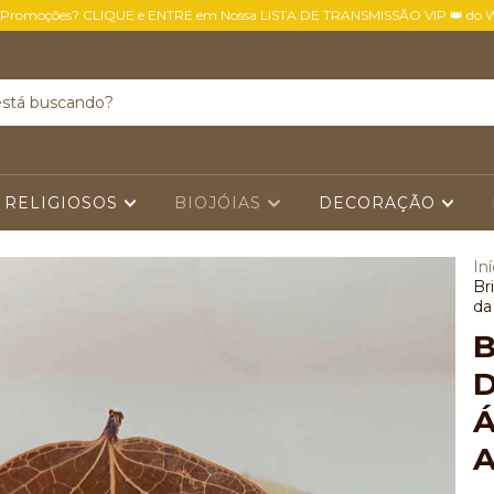
 Promoções? CLIQUE e ENTRE em Nossa LISTA DE TRANSMISSÃO VIP 👑 do 
 RELIGIOSOS
BIOJÓIAS
DECORAÇÃO
Iní
Br
da
B
D
Á
A