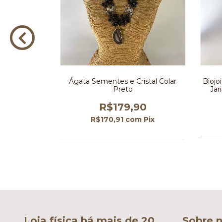
 Preto
Ágata Sementes e Cristal Colar
Biojo
Preto
Jar
90
R$179,90
m
Pix
R$170,91
com
Pix
Loja física há mais de 20
Sobre n