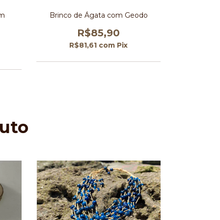
im
Brinco de Ágata com Geodo
Brinco 
Doura
R$85,90
R$81,61
com
Pix
R$
uto