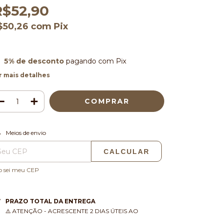
R$52,90
$50,26
com
Pix
5% de desconto
pagando com Pix
r mais detalhes
ALTERAR CEP
regas para o CEP:
Meios de envio
CALCULAR
o sei meu CEP
PRAZO TOTAL DA ENTREGA
⚠️ ATENÇÃO - ACRESCENTE 2 DIAS ÚTEIS AO