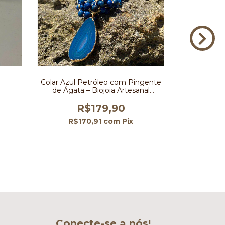
Colar Azul Petróleo com Pingente
Colar Bra
de Ágata – Biojoia Artesanal
Ca
Sofisticada e Exclusiva
R$179,90
R
R$170,91
com
Pix
R$1
Conecte-se a nós!