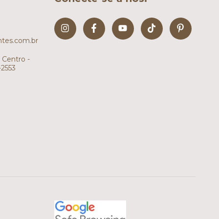
tes.com.br
 Centro -
-2553