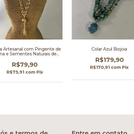
ia Artesanal com Pingente de
Colar Azul Biojoia
ina e Sementes Naturais de
Açaí
R$179,90
R$79,90
R$170,91
com
Pix
R$75,91
com
Pix
ós e termos de
Entre em contato