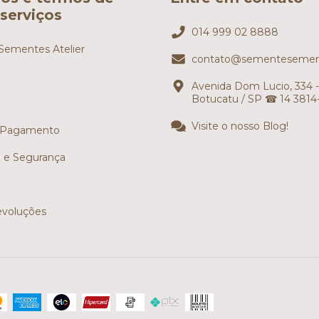
serviços
014 999 02 8888
ementes Atelier
contato@sementesemen
Avenida Dom Lucio, 334 -
Botucatu / SP ☎ 14 3814
Visite o nosso Blog!
 Pagamento
e e Segurança
evoluções