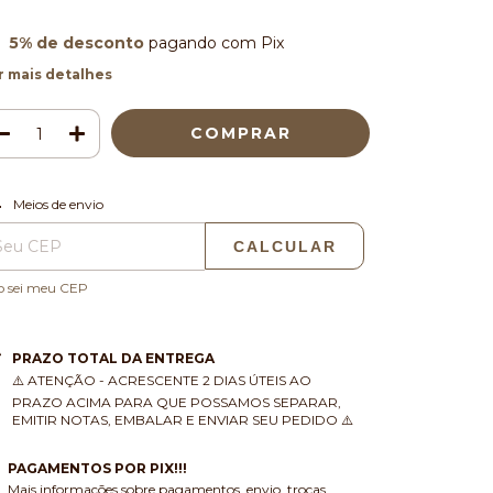
5% de desconto
pagando com Pix
r mais detalhes
ALTERAR CEP
regas para o CEP:
Meios de envio
CALCULAR
o sei meu CEP
PRAZO TOTAL DA ENTREGA
⚠️ ATENÇÃO - ACRESCENTE 2 DIAS ÚTEIS AO
PRAZO ACIMA PARA QUE POSSAMOS SEPARAR,
EMITIR NOTAS, EMBALAR E ENVIAR SEU PEDIDO ⚠️
PAGAMENTOS POR PIX!!!
Mais informações sobre pagamentos, envio, trocas,