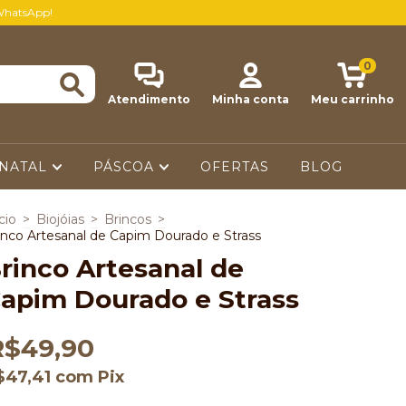
WhatsApp!
0
Atendimento
Minha conta
Meu carrinho
NATAL
PÁSCOA
OFERTAS
BLOG
cio
>
Biojóias
>
Brincos
>
inco Artesanal de Capim Dourado e Strass
rinco Artesanal de
apim Dourado e Strass
R$49,90
$47,41
com
Pix