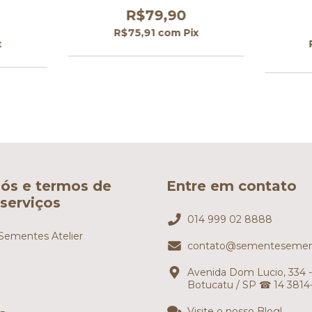
R$79,90
R$75,91
com
Pix
x
ós e termos de
Entre em contato
serviços
014 999 02 8888
ementes Atelier
contato@sementesemen
Avenida Dom Lucio, 334 -
Botucatu / SP ☎ 14 3814
Visite o nosso Blog!