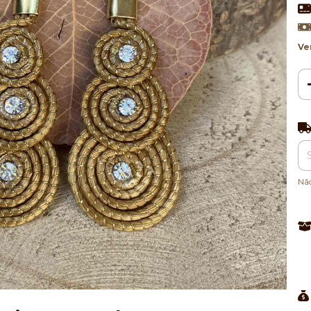
Ve
Ent
Nã