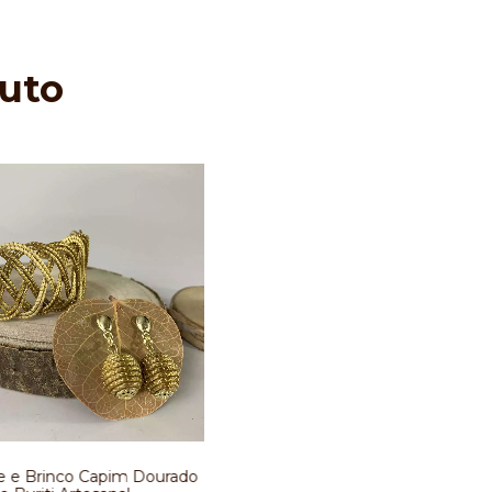
uto
e e Brinco Capim Dourado