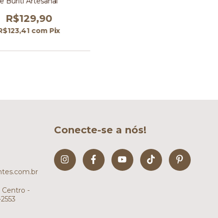
e Buriti Artesanal
R$129,90
R$123,41
com
Pix
Conecte-se a nós!
tes.com.br
 Centro -
-2553