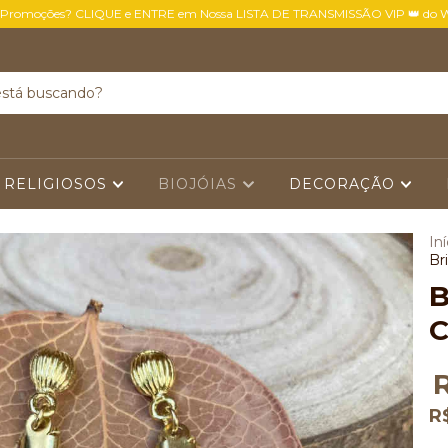
 Promoções? CLIQUE e ENTRE em Nossa LISTA DE TRANSMISSÃO VIP 👑 do 
 RELIGIOSOS
BIOJÓIAS
DECORAÇÃO
Iní
Br
B
C
R