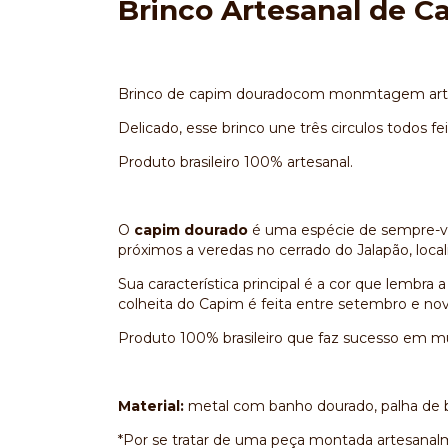
Brinco Artesanal de C
Brinco de capim douradocom monmtagem arte
Delicado, esse brinco une três circulos todos
Produto brasileiro 100% artesanal.
O
capim dourado
é uma espécie de sempre-vi
próximos a veredas no cerrado do Jalapão, loca
Sua característica principal é a cor que lembr
colheita do Capim é feita entre setembro e n
Produto 100% brasileiro que faz sucesso em mu
Material:
metal com banho dourado, palha de b
*Por se tratar de uma peça montada artesanalm