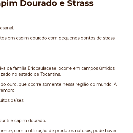
apim Dourado e Strass
sanal.
 feitos em capim dourado com pequenos pontos de strass.
va da família Eriocaulaceae, ocorre em campos úmidos
lizado no estado de Tocantins.
a a do ouro, que ocorre somente nessa região do mundo. A
ovembro.
itos países.
uriti e capim dourado.
ente, com a utilização de produtos naturais, pode haver