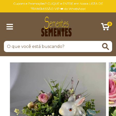
Cupons e Promoções? CLIQUE e ENTRE em Nossa LISTA DE
TRANSMISSÃO VIP 👑 do WhatsApp!
0