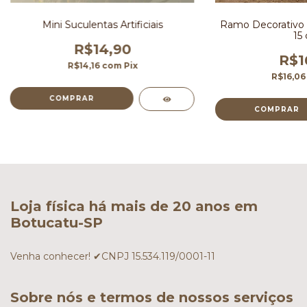
Mini Suculentas Artificiais
Ramo Decorativo 
15
R$14,90
R$1
R$14,16
com
Pix
R$16,0
COMPRAR
Loja física há mais de 20 anos em
Botucatu-SP
Venha conhecer! ✔CNPJ 15.534.119/0001-11
Sobre nós e termos de nossos serviços