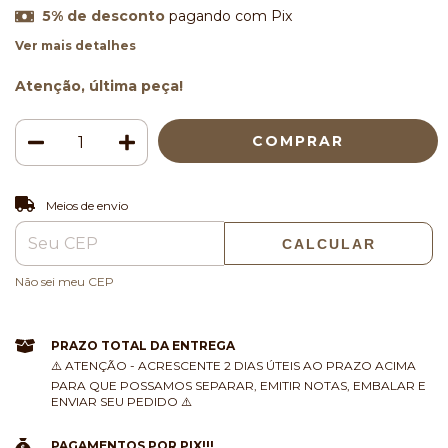
5% de desconto
pagando com Pix
Ver mais detalhes
Atenção, última peça!
ALTERAR CEP
Entregas para o CEP:
Meios de envio
CALCULAR
Não sei meu CEP
PRAZO TOTAL DA ENTREGA
⚠️ ATENÇÃO - ACRESCENTE 2 DIAS ÚTEIS AO PRAZO ACIMA
PARA QUE POSSAMOS SEPARAR, EMITIR NOTAS, EMBALAR E
ENVIAR SEU PEDIDO ⚠️
PAGAMENTOS POR PIX!!!