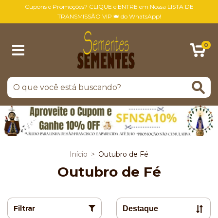
Cupons e Promoções? CLIQUE e ENTRE em Nossa LISTA DE
TRANSMISSÃO VIP 👑 do WhatsApp!
0
Início
>
Outubro de Fé
Outubro de Fé
Filtrar