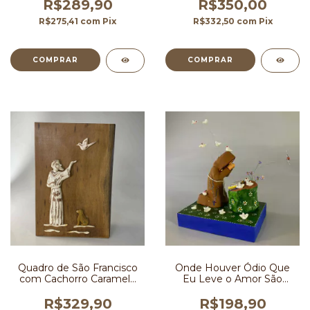
ENCOMENDA
R$289,90
R$350,00
R$275,41
com
Pix
R$332,50
com
Pix
Quadro de São Francisco
Onde Houver Ódio Que
com Cachorro Caramelo
Eu Leve o Amor São
30x43 cm
Francisco 18 cm
R$329,90
R$198,90