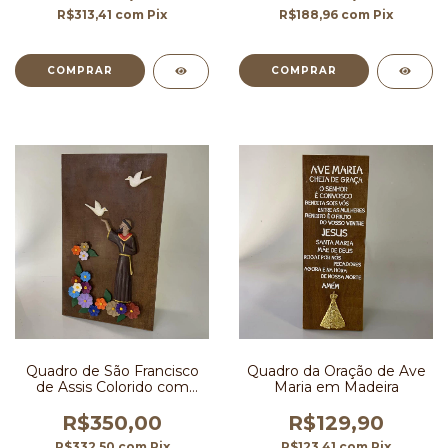
R$313,41
com
Pix
R$188,96
com
Pix
Quadro de São Francisco
Quadro da Oração de Ave
de Assis Colorido com
Maria em Madeira
Flores 30x50 cm
R$350,00
R$129,90
R$332,50
com
Pix
R$123,41
com
Pix