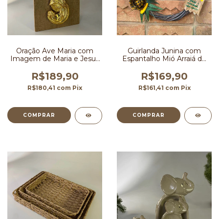
Oração Ave Maria com
Guirlanda Junina com
Imagem de Maria e Jesus
Espantalho Mió Arraiá do
Quadro 29,5x49,5 cm
Ano 37 cm
R$189,90
R$169,90
R$180,41
com
Pix
R$161,41
com
Pix