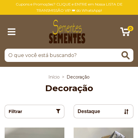
Cupons e Promoções? CLIQUE e ENTRE em Nossa LISTA DE
TRANSMISSÃO VIP 👑 do WhatsApp!
0
Início
>
Decoração
Decoração
Filtrar