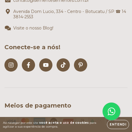
contato@sementesementes.com.br
Avenida Dom Lucio, 334 - Centro - Botucatu / SP ☎ 14
3814-2553
Visite o nosso Blog!
Conecte-se a nós!
Meios de pagamento
Ao navegar por este site
você aceita o uso de cookies
para
ENTENDI
agilizar a sua experiência de compra.