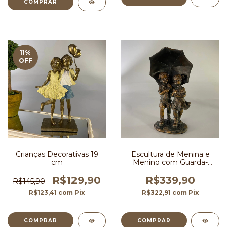
11
%
OFF
Crianças Decorativas 19
Escultura de Menina e
cm
Menino com Guarda-
Chuva 25 cm
R$129,90
R$339,90
R$145,90
R$123,41
com
Pix
R$322,91
com
Pix