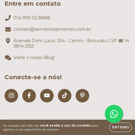
Entre em contato
014 999 02 8888
contato@sementesementes.com.br
Avenida Dom Lucio, 334 - Centro - Botucatu / SP ☎ 14
3814-2553
Visite o nosso Blog!
Conecte-se a nós!
Ao navegar por este site
você aceita o uso de cookies
para
ENTENDI
agilizar a sua experiência de compra.