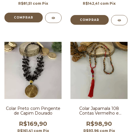
R$81,51
com
Pix
R$142,41
com
Pix
Colar Preto com Pingente
Colar Japamala 108
de Capim Dourado
Contas Vermelho e
Marrom
R$169,90
R$98,90
R$161,41
com
Pix
R$93,96
com
Pix