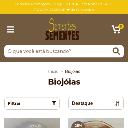
Cupons e Promoções? CLIQUE e ENTRE em Nossa LISTA DE
TRANSMISSÃO VIP 👑 do WhatsApp!
0
Início
>
Biojóias
Biojóias
Filtrar
25
%